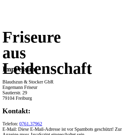
Friseure
aus
Leidenschaft
Impressum
Blaudszun & Stocker GbR
Engemann Friseur
Sautierstr. 29
79104 Freiburg
Kontakt:
Telefon:
0761.37962
E-Mail:
Diese E-Mail-Adresse ist vor Spambots geschützt! Zur
Anzeige muss JavaScript eingeschaltet sein.