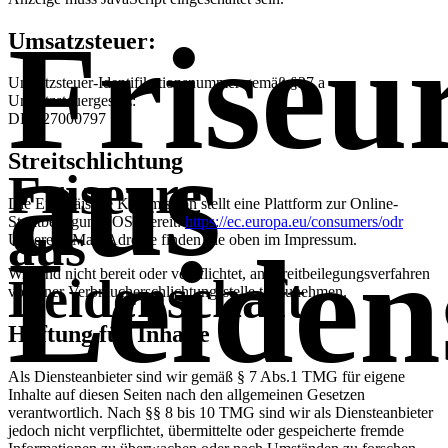
Friseu
Umsatzsteuer:
Umsatzsteuer-Identifikationsnummer gemäß §27 a
Umsatzsteuergesetz:
DE 327000797
aus
Streitschlichtung
Friseure
Die Europäische Kommission stellt eine Plattform zur Online-
Streitbeilegung (OS) bereit:
https://ec.europa.eu/consumers/odr
aus
Leiden
Unsere E-Mail-Adresse finden Sie oben im Impressum.
Wir sind nicht bereit oder verpflichtet, an Streitbeilegungsverfahren
Leidenschaft
vor einer Verbraucherschlichtungsstelle teilzunehmen.
Haftung für Inhalte
Als Diensteanbieter sind wir gemäß § 7 Abs.1 TMG für eigene
Inhalte auf diesen Seiten nach den allgemeinen Gesetzen
verantwortlich. Nach §§ 8 bis 10 TMG sind wir als Diensteanbieter
jedoch nicht verpflichtet, übermittelte oder gespeicherte fremde